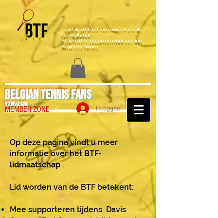
Le club officiel des supporters du
Tennis Belge
De officiële supportersclub van het
Belgische Tennis
BELGIAN TENNIS FANS
vzw/ASBL
MEMBER ZONE
l
Inloggen
Op deze pagina vindt u meer
informatie over het
BTF-
lidmaatschap
.
Lid worden van de BTF betekent:
Mee supporteren tijdens Davis