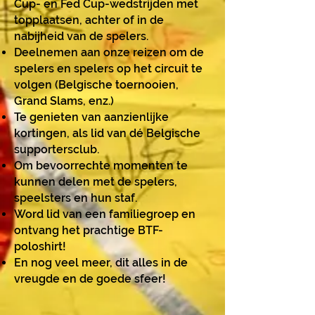
Cup- en Fed Cup-wedstrijden met
topplaatsen, achter of in de
nabijheid van de spelers.
Deelnemen aan onze reizen om de
spelers en spelers op het circuit te
volgen (Belgische toernooien,
Grand Slams, enz.)
Te genieten van aanzienlijke
kortingen, als lid van dé Belgische
supportersclub.
Om bevoorrechte momenten te
kunnen delen met de spelers,
speelsters en hun staf.
Word lid van een familiegroep en
ontvang het prachtige BTF-
poloshirt!
En nog veel meer, dit alles in de
vreugde en de goede sfeer!